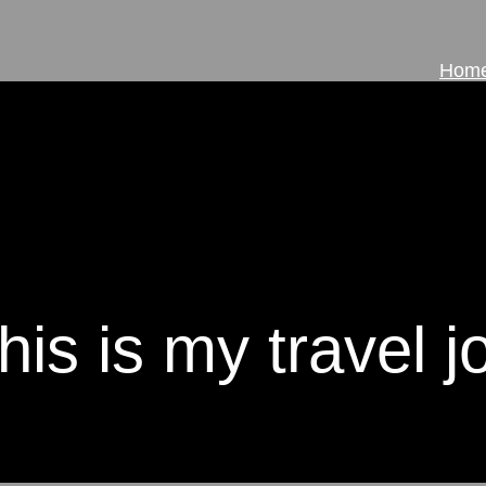
Hom
his is my travel j